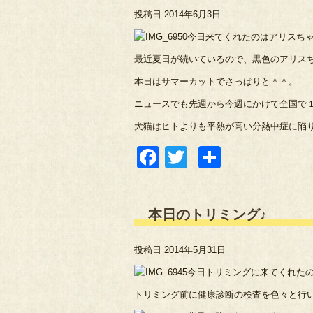
投稿日
2014年6月3日
今日来てくれたのはアリスち
最近夏日が続いているので、黒色のアリスち
本日はサマーカットでさっぱりと＾＾。
ニュースでも先週から今週にかけて全国で
犬猫はヒトよりも平熱が高い分熱中症に陥
Facebook
Twitter
共
有
本日のトリミング♪
投稿日
2014年5月31日
今日トリミングに来てくれた
トリミング前に健康診断の検査を色々と行