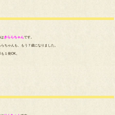
のは
きららちゃん
です。
ららちゃんも、もう７歳になりました。
も１発OK。