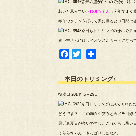
背景の壁が白いので分かりに
若いと思っていた
ひまちゃん
も今年で１０
毎年ワクチンを打って家に帰ると３日間は
今日もトリミングのせいでチ
飼い主さんにはライオンさんカットになって
Facebook
Twitter
共
有
本日のトリミング♪
投稿日
2014年5月29日
今日トリミングに来てくれた
どうです？、この満面の笑みとカメラ目線(
最近真夏日が多いですし、これからも暑い
うららちゃん、さっぱりしたね♫。