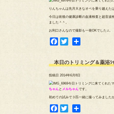
今日トリミングに来てくれた
りんちゃんは先月大きなオペを乗り越えた
今日は術後の健康診断の血液検査と超音波
ました＾＾。
お利口さんなので撮影も一発OKでした♫。
Facebook
Twitter
共
有
本日のトリミング＆薬浴ｼｬﾝ
投稿日
2014年6月8日
今日トリミングに来てくれた
ちゃん
と
メルちゃん
です。
初めての試みで３匹一緒に撮ってみましたが
Facebook
Twitter
共