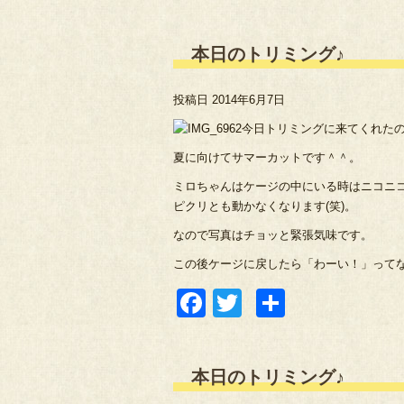
有
本日のトリミング♪
投稿日
2014年6月7日
今日トリミングに来てくれた
夏に向けてサマーカットです＾＾。
ミロちゃんはケージの中にいる時はニコニ
ピクリとも動かなくなります(笑)。
なので写真はチョッと緊張気味です。
この後ケージに戻したら「わーい！」って
Facebook
Twitter
共
有
本日のトリミング♪