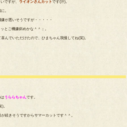
くいですが、
ライオンさんカット
です(汗)。
歳に。
機嫌が悪いそうですが・・・・・
ョッとご機嫌斜めかな＾＾；。
喜んでいただけたので、ひまちゃん我慢してね(笑)。
のは
うららちゃん
です。
笑)。
日が続きそうですからサマーカットです＾＾。