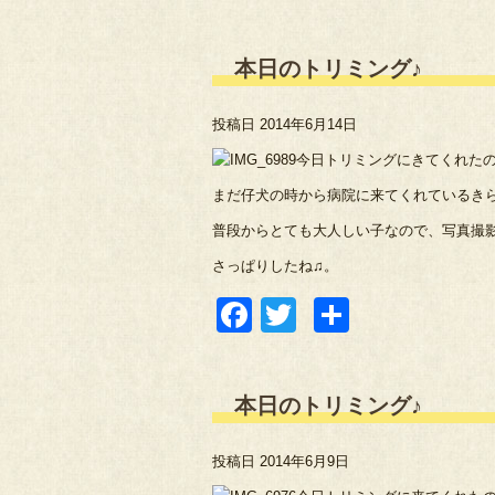
有
本日のトリミング♪
投稿日
2014年6月14日
今日トリミングにきてくれた
まだ仔犬の時から病院に来てくれているき
普段からとても大人しい子なので、写真撮影
さっぱりしたね♫。
Facebook
Twitter
共
有
本日のトリミング♪
投稿日
2014年6月9日