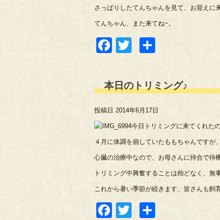
さっぱりしたてんちゃんを見て、お迎えに
てんちゃん、また来てね~。
Facebook
Twitter
共
有
本日のトリミング♪
投稿日
2014年6月17日
今日トリミングに来てくれた
４月に体調を崩していたももちゃんですが
心臓の治療中なので、お母さんに待合で待
トリミング中興奮することは殆どなく、無
これから暑い季節が続きます、皆さんも飼
Facebook
Twitter
共