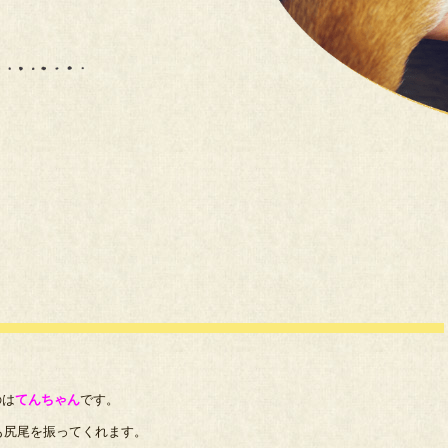
のは
てんちゃん
です。
も尻尾を振ってくれます。