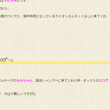
のは
りんちゃん
です。
ばかり。
検査のついでに、毎年恒例となっているライオンさんカットをしに来てくれ
ﾌﾟｰ♪
マルチーズの
ももちゃん
、薬浴シャンプーに来てくれたM・ダックスの
ココア
、やはり難しいです(汗)。