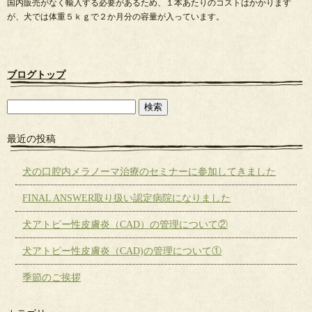
国内販売がなく輸入する必要があるため、１本あたりのコストはかかります
が、犬では体重５ｋｇで２か月分の容量が入っています。
ブログトップ
最近の投稿
犬の口腔内メラノーマ治療のセミナーに参加してきました
FINAL ANSWER取り扱い認定病院になりました
犬アトピー性皮膚炎（CAD）の管理について②
犬アトピー性皮膚炎（CAD)の管理について①
季節のご挨拶