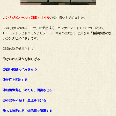
カンナジビオール（CBD）オイル
の取り扱いを始めました。
CBDとはCannabis（アサ）の天然成分（カンナビノイド）の中の一成分で、
THC（テトラヒドロカンナビノール；大麻の主成分）と異なり
「精神作用のな
いカンナビノイド」
です。
CBDの臨床効果として
①けいれん発作を和らげる
②強い抗酸化作用をもつ
③炎症を抑制する
④細胞障害を止めたり、回復させる
⑤不安を和らげ、血圧を下げる
⑥ある特定の癌で細胞死を誘導する