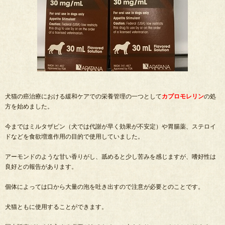
犬猫の癌治療における緩和ケアでの栄養管理の一つとして
カプロモレリン
の処
方を始めました。
今まではミルタザピン（犬では代謝が早く効果が不安定）や胃腸薬、ステロイ
ドなどを食欲増進作用の目的で使用していました。
アーモンドのような甘い香りがし、舐めると少し苦みを感じますが、嗜好性は
良好との報告があります。
個体によっては口から大量の泡を吐き出すので注意が必要とのことです。
犬猫ともに使用することができます。