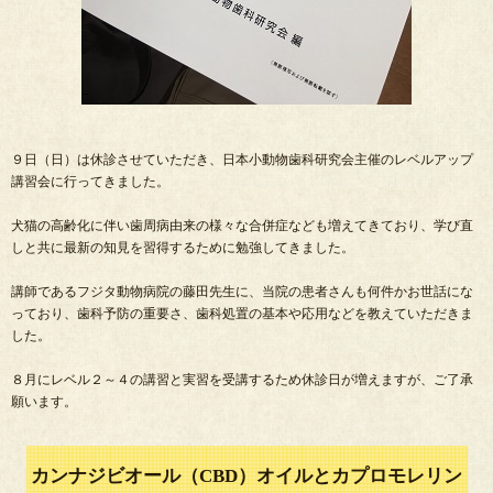
９日（日）は休診させていただき、日本小動物歯科研究会主催のレベルアップ
講習会に行ってきました。
犬猫の高齢化に伴い歯周病由来の様々な合併症なども増えてきており、学び直
しと共に最新の知見を習得するために勉強してきました。
講師であるフジタ動物病院の藤田先生に、当院の患者さんも何件かお世話にな
っており、歯科予防の重要さ、歯科処置の基本や応用などを教えていただきま
した。
８月にレベル２～４の講習と実習を受講するため休診日が増えますが、ご了承
願います。
カンナジビオール（CBD）オイルとカプロモレリン