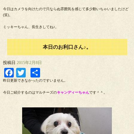
今日はカメラを向けたので只ならぬ雰囲気を感じて多少動いちゃいましたけど
(笑)。
ミッキーちゃん、長生きしてね♪。
本日のお利口さん♪。
投稿日
2015年2月8日
Facebook
Twitter
共
有
昨日更新できなかったのですいません。
今日ご紹介するのはマルチーズの
キャンディーちゃん
です＾＾。