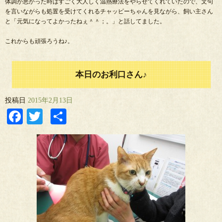
体調が悪かった時はすごく大人しく温熱療法をやらせてくれていたので、文句
を言いながらも処置を受けてくれるチャッピーちゃんを見ながら、飼い主さん
と「元気になってよかったねぇ＾＾；。」と話してました。
これからも頑張ろうね♪。
本日のお利口さん♪
投稿日
2015年2月13日
Facebook
Twitter
共
有