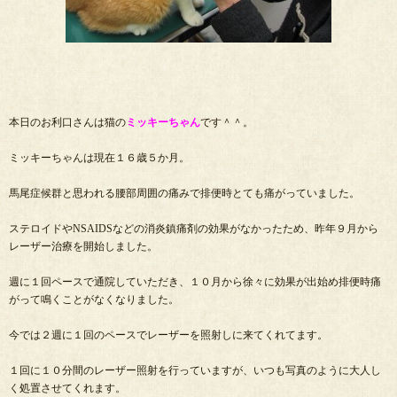
本日のお利口さんは猫の
ミッキーちゃん
です＾＾。
ミッキーちゃんは現在１６歳５か月。
馬尾症候群と思われる腰部周囲の痛みで排便時とても痛がっていました。
ステロイドやNSAIDSなどの消炎鎮痛剤の効果がなかったため、昨年９月から
レーザー治療を開始しました。
週に１回ペースで通院していただき、１０月から徐々に効果が出始め排便時痛
がって鳴くことがなくなりました。
今では２週に１回のペースでレーザーを照射しに来てくれてます。
１回に１０分間のレーザー照射を行っていますが、いつも写真のように大人し
く処置させてくれます。