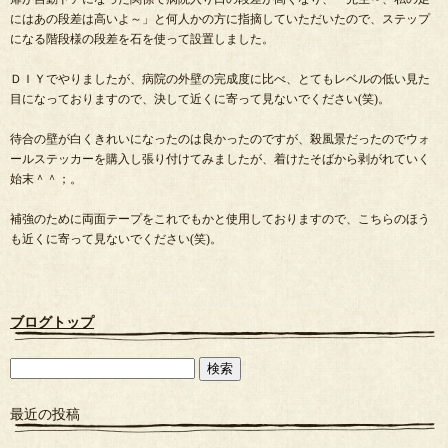
にはあの段差は高いよ～」と何人かの方に指摘していただいたので、ステップ
になる階段様の段差を石を使って設置しました。
ＤＩＹでやりましたが、病院の外壁の完成度に比べ、とてもレベルの低い見た
目になっておりますので、決して近くに寄って見ないでください(笑)。
待合の壁が白くきれいになったのは良かったのですが、殺風景だったのでウォ
ールステッカーを購入し張り付けてみましたが、着けたそばから剥がれていく
始末＾＾；。
補強のために両面テープをこれでもかと使用しておりますので、こちらのほう
も近くに寄って見ないでください(笑)。
ブログトップ
最近の投稿