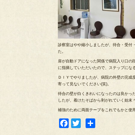
診察室はやや縮小しましたが、待合・受付
た。
扉が自動ドアになった関係で病院入り口の
に指摘していただいたので、ステップにな
ＤＩＹでやりましたが、病院の外壁の完成
寄って見ないでください(笑)。
待合の壁が白くきれいになったのは良かっ
したが、着けたそばから剥がれていく始末
補強のために両面テープをこれでもかと使用
Facebook
Twitter
共
有