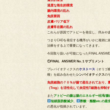
過度な衛生的環境
腸内環境の乱れ
免疫要因
皮膚バリア低下
皮膚常在菌の乱れ
これらが原因でアトピーを発症し、痒みや
つまりCADを発症する機序がいかに複雑に
治療をする上で重要になってきます。
今回取り扱いが可能になったFINAL ANS
①FINAL ANSWER No.１サプリメント
プレバイオティクスの
ケストース
（オリゴ
種）を組み合わせた
シンバイオティクス
の
免疫細胞の７０％が腸で産生されており、
（Treg）を活性化して炎症性T細胞を抑制
また
アトピーの腸は腸のエネルギー枯渇/腸
短鎖脂肪酸減少、
酢酸・酪酸etc.の産
の悪化が指摘されています。