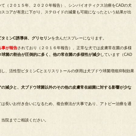
て（２０１５年、２０２０年報告）、シンバイオティクス治療をCADの犬
のスコアが有意に下がり、ステロイドの減量も可能になったという結果が出
ビタミンC誘導体、グリセリン
を含んだスプレーになります。
る事が報告
されており（２０１６年報告）、正常な犬では皮膚常在菌の多様
ウ球菌の割合が圧倒的に多く、他の常在菌の多様性が減少
しています（CAD
制し、活性型ビタミンCとエリスリトールの併用は犬ブドウ球菌増殖抑制効果
アの減少と、犬ブドウ球菌以外のその他の皮膚常在細菌に対する影響が少な
ては長いお付き合いになるため、複合療法が大事であり、アトピー治療を通
、当院までご相談ください。