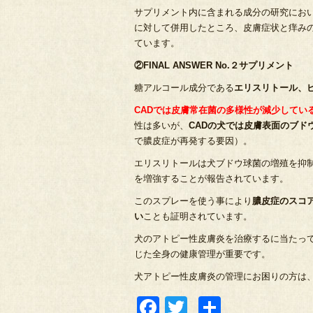
サプリメント内に含まれる成分の研究におい
に対して併用したところ、皮膚症状と痒み
ています。
②FINAL ANSWER No.２サプリメント
糖アルコール成分である
エリスリトール、
CADでは皮膚常在菌の多様性が減少してい
性は多いが、
CADの犬では皮膚表面のブド
で膿皮症が再発する要因）。
エリスリトールは犬ブドウ球菌の増殖を抑
を増強することが報告されています。
このスプレーを使う事により
膿皮症のスコ
い
ことも証明されています。
犬のアトピー性皮膚炎を治療するに当たっ
じた全身の健康管理が重要です。
犬アトピー性皮膚炎の管理にお困りの方は
Facebook
Twitter
共