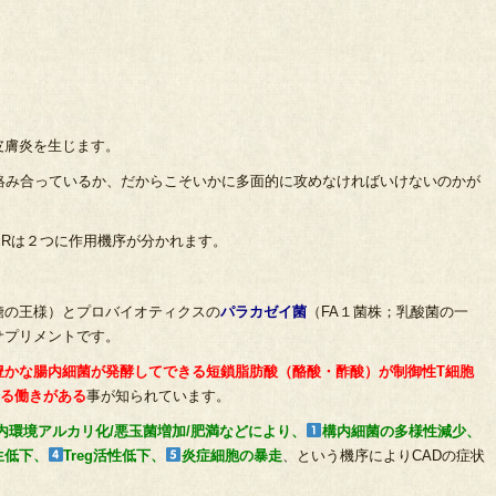
皮膚炎を生じます。
絡み合っているか、だからこそいかに多面的に攻めなければいけないのかが
WERは２つに作用機序が分かれます。
糖の王様）とプロバイオティクスの
パラカゼイ菌
（FA１菌株；乳酸菌の一
サプリメントです。
豊かな腸内細菌が発酵してできる短鎖脂肪酸（酪酸・酢酸）が制御性T細胞
する働きがある
事が知られています。
内環境アルカリ化/悪玉菌増加/肥満などにより、
構内細菌の多様性減少、
生低下、
Treg活性低下、
炎症細胞の暴走
、という機序によりCADの症状