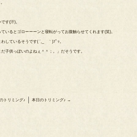
＾。
です(汗)。
ているとゴローーーンと寝転がってお腹触らせてくれます(笑)。
ているそうです( ´,_ゝ｀)ﾌﾟｯ。
まだ子供っぽいのよねぇ＾＾；。」だそうです。
のトリミング♪
本日のトリミング♪
→