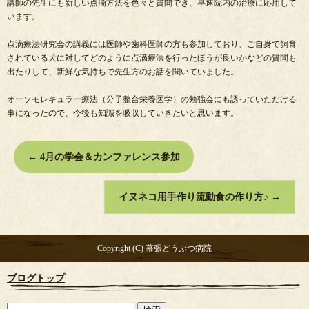
講師の先生にも新しい点滴方法を色々と質問でき、早速院内の治療に応用して
います。
点滴療法研究会の講義には医師や歯科医師の方も参加しており、ご自身で飼育
されている犬に対してどのように点滴療法を行ったほうが良いかなどの質問も
出たりして、新鮮な気持ちで先生方のお話を聞いていました。
オーソモレキュラー療法（分子整合栄養医学）の勉強会にも誘っていただける
事になったので、今後も知識を吸収していきたいと思います。
←
4月の学会＆カンファレンス参加
イヌネコ用手作り流動食の作り方♪
→
Copyright (C) 幕張どうぶつ病院
ブログトップ