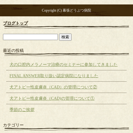
Copyright (C) 幕張どうぶつ病院
ブログトップ
最近の投稿
犬の口腔内メラノーマ治療のセミナーに参加してきました
FINAL ANSWER取り扱い認定病院になりました
犬アトピー性皮膚炎（CAD）の管理について②
犬アトピー性皮膚炎（CAD)の管理について①
季節のご挨拶
カテゴリー