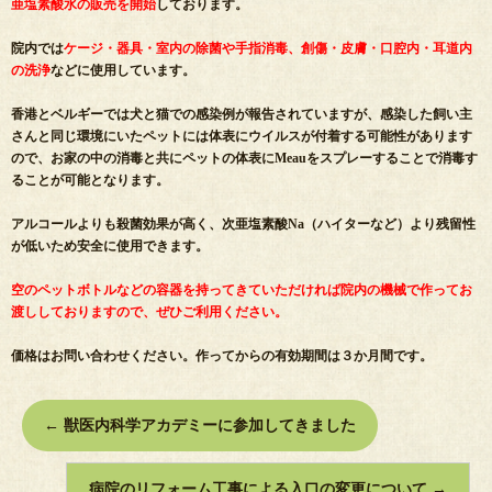
亜塩素酸水の販売を開始
しております。
院内では
ケージ・器具・室内の除菌や手指消毒、創傷・皮膚・口腔内・耳道内
の洗浄
などに使用しています。
香港とベルギーでは犬と猫での感染例が報告されていますが、感染した飼い主
さんと同じ環境にいたペットには体表にウイルスが付着する可能性があります
ので、お家の中の消毒と共にペットの体表にMeauをスプレーすることで消毒す
ることが可能となります。
アルコールよりも殺菌効果が高く、次亜塩素酸Na（ハイターなど）より残留性
が低いため安全に使用できます。
空のペットボトルなどの容器を持ってきていただければ院内の機械で作ってお
渡ししておりますので、ぜひご利用ください。
価格はお問い合わせください。作ってからの有効期間は３か月間です。
←
獣医内科学アカデミーに参加してきました
病院のリフォーム工事による入口の変更について
→