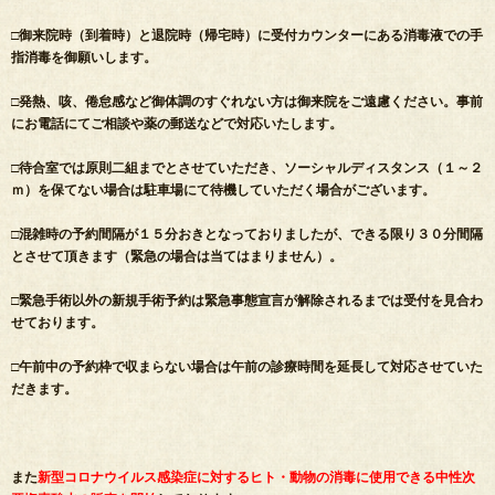
□御来院時（到着時）と退院時（帰宅時）に受付カウンターにある消毒液での手
指消毒を御願いします。
□発熱、咳、倦怠感など御体調のすぐれない方は御来院をご遠慮ください。事前
にお電話にてご相談や薬の郵送などで対応いたします。
□待合室では原則二組までとさせていただき、ソーシャルディスタンス（１～２
ｍ）を保てない場合は駐車場にて待機していただく場合がございます。
□混雑時の予約間隔が１５分おきとなっておりましたが、できる限り３０分間隔
とさせて頂きます（緊急の場合は当てはまりません）。
□緊急手術以外の新規手術予約は緊急事態宣言が解除されるまでは受付を見合わ
せております。
□午前中の予約枠で収まらない場合は午前の診療時間を延長して対応させていた
だきます。
また
新型コロナウイルス感染症に対するヒト・動物の消毒に使用できる中性次