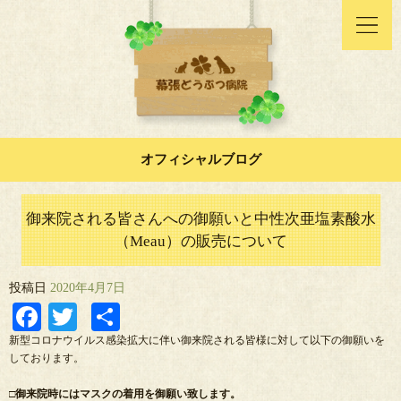
オフィシャルブログ
御来院される皆さんへの御願いと中性次亜塩素酸水
（Meau）の販売について
投稿日
2020年4月7日
Facebook
Twitter
共
有
新型コロナウイルス感染拡大に伴い御来院される皆様に対して以下の御願いを
しております。
□御来院時にはマスクの着用を御願い致します。