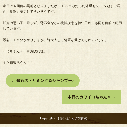
今日で４回目の照射となりましたが、１.８５kgだった体重も２.０５kgまで増
え、食欲も安定してきたそうです。
肝臓の悪い子に限らず、腎不全などの慢性疾患を持つ子達にも同じ目的で応用
しています。
照射に１５分かかりますが、皆大人しく処置を受けてくれています。
うにちゃん今日もお疲れ様。
また頑張ろうね＾＾。
←
最近のトリミング＆シャンプー♪
本日のカワイコちゃん♫
→
Copyright (C) 幕張どうぶつ病院