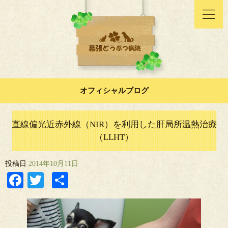
オフィシャルブログ
直線偏光近赤外線（NIR）を利用した肝局所温熱治療
（LLHT）
投稿日
2014年10月11日
Facebook
Twitter
共
有