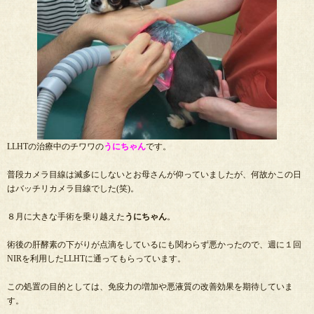
LLHTの治療中のチワワの
うにちゃん
です。
普段カメラ目線は滅多にしないとお母さんが仰っていましたが、何故かこの日
はバッチリカメラ目線でした(笑)。
８月に大きな手術を乗り越えた
うにちゃん
。
術後の肝酵素の下がりが点滴をしているにも関わらず悪かったので、週に１回
NIRを利用したLLHTに通ってもらっています。
この処置の目的としては、免疫力の増加や悪液質の改善効果を期待していま
す。