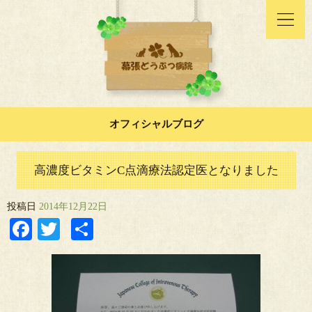
オフィシャルブログ
高濃度ビタミンC点滴療法認定医となりました
投稿日
2014年12月22日
Facebook
Twitter
共
有