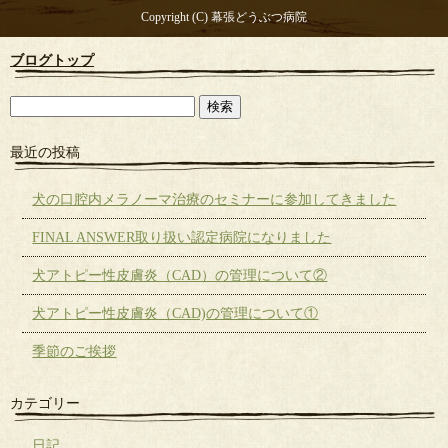
Copyright (C) 幕張どうぶつ病院
ブログトップ
最近の投稿
犬の口腔内メラノーマ治療のセミナーに参加してきました
FINAL ANSWER取り扱い認定病院になりました
犬アトピー性皮膚炎（CAD）の管理について②
犬アトピー性皮膚炎（CAD)の管理について①
季節のご挨拶
カテゴリー
日記