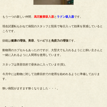
もう一つの新しい仲間、
高圧酸素吸入器
と
ラドン吸入器
です。
現在試運転もかねて病院のスタッフと院長で毎日入って効果を実感していると
ころです。
効能は
健康の増強、美容、リハビリと免疫力の増強
です。
動物用のカプセルもあったのですが、大型犬でも入れるようにと飼い主さんと
一緒に入れるように人間用を使用しています。
スタッフは美容目的で昼休みに入っています(笑)。
今月中には動物に対して治療目的での使用を始めれるように準備しておりま
す。
狭い病院がますます狭くなりました・・・。