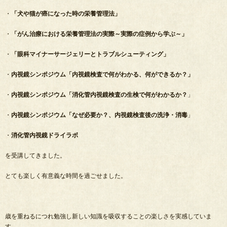
・
「犬や猫が癌になった時の栄養管理法」
・
「がん治療における栄養管理法の実際～実際の症例から学ぶ～」
・
「眼科マイナーサージェリーとトラブルシューティング」
・
内視鏡シンポジウム「内視鏡検査で何がわかる、何ができるか？」
・
内視鏡シンポジウム「消化管内視鏡検査の生検で何がわかるか？
」
・
内視鏡シンポジウム「なぜ必要か？、内視鏡検査後の洗浄・消毒
」
・
消化管内視鏡ドライラボ
を受講してきました。
とても楽しく有意義な時間を過ごせました。
歳を重ねるにつれ勉強し新しい知識を吸収することの楽しさを実感していま
す。