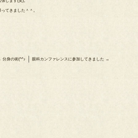
張します(笑)。
帰ってきました＾＾。
←
分身の術(^^♪
眼科カンファレンスに参加してきました
→