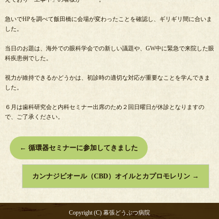
急いでHPを調べて飯田橋に会場が変わったことを確認し、ギリギリ間に合いま
した。
当日のお題は、海外での眼科学会での新しい議題や、GW中に緊急で来院した眼
科疾患例でした。
視力が維持できるかどうかは、初診時の適切な対応が重要なことを学んできま
した。
６月は歯科研究会と内科セミナー出席のため２回日曜日が休診となりますの
で、ご了承ください。
←
循環器セミナーに参加してきました
カンナジビオール（CBD）オイルとカプロモレリン
→
Copyright (C) 幕張どうぶつ病院