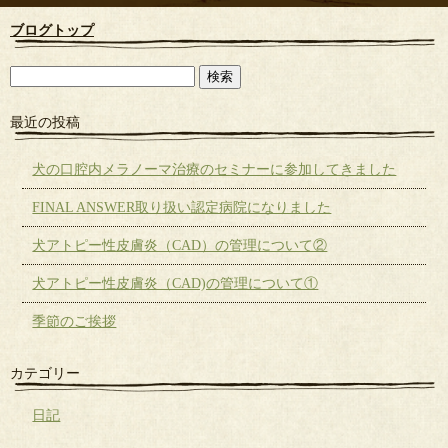
ブログトップ
最近の投稿
犬の口腔内メラノーマ治療のセミナーに参加してきました
FINAL ANSWER取り扱い認定病院になりました
犬アトピー性皮膚炎（CAD）の管理について②
犬アトピー性皮膚炎（CAD)の管理について①
季節のご挨拶
カテゴリー
日記