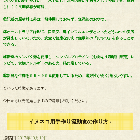
ンパク質の変性がない）、水で戻して水分の多い生肉食として摂取でき、腐敗
しにくく長期保存が可能。
②記載の原材料以外は一切使用しておらず、無添加のおやつ。
③オーストラリアはBSE、口蹄疫、鳥インフルエンザといったどうぶつの疾病
が発生していないため、安全で健康なお肉で無添加の「おやつ」を作ることが
できる。
④新奇のタンパク源を使用し、シングルプロテイン（お肉を１種類に限定）レ
シピで、食物アレルギーのある犬・猫に適している。
⑤新鮮な生肉を９５～９９％使用しているため、嗜好性が高く消化しやすい。
といった特徴があります。
今日から販売開始しますので是非お試しください。
イヌネコ用手作り流動食の作り方♪
投稿日
2017年10月19日