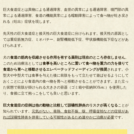
巨大食道症とは異物による通過障害、血管の異常による通過障害、噴門部の異
常による通過障害、食道の機能異常による蠕動障害によって食べ物が吐き戻さ
れる（吐出）症状を現します。
先天性の巨大食道症と後天性の巨大食道症に分けられます。後天性の原因とし
ては重症筋無力症、ミオパチー、副腎機能低下症、甲状腺機能低下症などがあ
げられます。
犬の
食道の筋肉を収縮させる作用を有する薬剤は現在のところ存在しません
。
このため治療法としては
食事を高いところに置いて食べ物を重力の力を借りて
食道から胃へと移動させるエレベーテッドフィーディングが推奨
されます。小
型犬や中型犬では食事を与えた後に前肢をもって立たせて遊ばせるようにして
おくことにより食道内の食べ物を胃へと移動させることができます。また立っ
た状態で前肢が掛けられる大きさの容器（ゴミ箱や収納BOXetc.）を使用した
り、食後に立て抱っこをしても良いと思います。
巨大食道症の症例は他の動物と比較して誤嚥性肺炎のリスクが高くなる
ことが
知られています。
元気がない、発熱、食欲不振、咳、呼吸促拍などの症状があ
れば誤嚥性肺炎を併発している可能性があるため速やかに治療が必要
です。