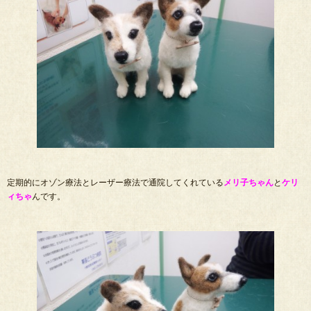
定期的にオゾン療法とレーザー療法で通院してくれている
メリ子ちゃん
と
ケリ
ィちゃ
んです。