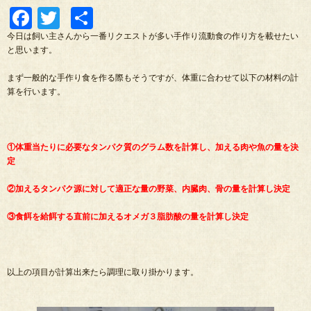
Facebook
Twitter
共
有
今日は飼い主さんから一番リクエストが多い手作り流動食の作り方を載せたい
と思います。
まず一般的な手作り食を作る際もそうですが、体重に合わせて以下の材料の計
算を行います。
①体重当たりに必要なタンパク質のグラム数を計算し、加える肉や魚の量を決
定
②加えるタンパク源に対して適正な量の野菜、内臓肉、骨の量を計算し決定
③食餌を給餌する直前に加えるオメガ３脂肪酸の量を計算し決定
以上の項目が計算出来たら調理に取り掛かります。