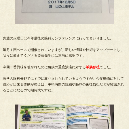
先週の火曜日は今年最後の眼科カンファレンスに行ってまいりました。
毎月１回ペースで開催されていますが、新しい情報や技術をアップデートし、
我々に教えてくださる斎藤先生には本当に感謝です。
今回一番興味を引かれたのは角膜の重度潰瘍に対する
羊膜移植
でした。
医学の眼科分野ではすでに取り入れられているようですが、今度動物に対して
適応が出来る体制が整えば、手術時間の短縮や眼球の術後負担などが軽減され
ることになるので期待大ですね。