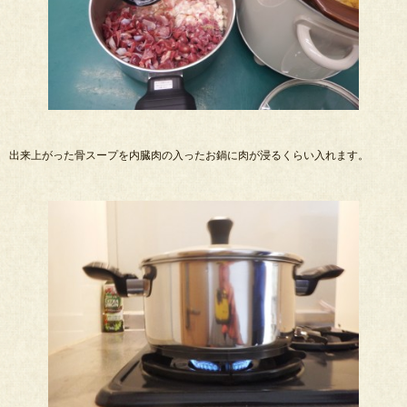
出来上がった骨スープを内臓肉の入ったお鍋に肉が浸るくらい入れます。