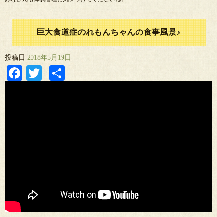
巨大食道症のれもんちゃんの食事風景♪
投稿日
2018年5月19日
Facebook
Twitter
共
有