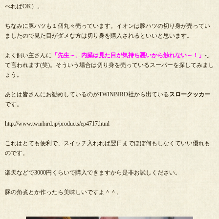
べればOK）。
ちなみに豚ハツも１個丸々売っています。イオンは豚ハツの切り身が売ってい
ましたので見た目がダメな方は切り身を購入されるといいと思います。
よく飼い主さんに
「先生～、内臓は見た目が気持ち悪いから触れない～！」
っ
て言われます(笑)。そういう場合は切り身を売っているスーパーを探してみまし
ょう。
あとは皆さんにお勧めしているのがTWINBIRD社から出ている
スロークッカー
です。
http://www.twinbird.jp/products/ep4717.html
これはとても便利で、スイッチ入れれば翌日までほぼ何もしなくていい優れも
のです。
楽天などで3000円くらいで購入できますから是非お試しください。
豚の角煮とか作ったら美味しいですよ＾＾。