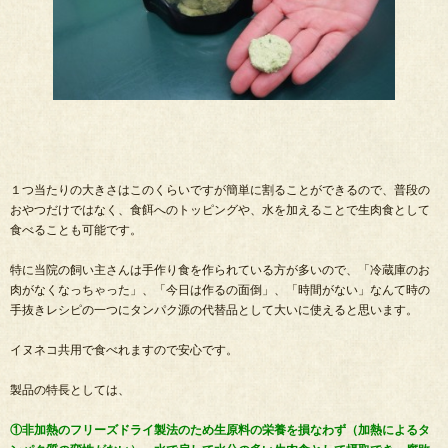
１つ当たりの大きさはこのくらいですが簡単に割ることができるので、普段の
おやつだけではなく、食餌へのトッピングや、水を加えることで生肉食として
食べることも可能です。
特に当院の飼い主さんは手作り食を作られている方が多いので、「冷蔵庫のお
肉がなくなっちゃった」、「今日は作るの面倒」、「時間がない」なんて時の
手抜きレシピの一つにタンパク源の代替品として大いに使えると思います。
イヌネコ共用で食べれますので安心です。
製品の特長としては、
①非加熱のフリーズドライ製法のため生原料の栄養を損なわず（加熱によるタ