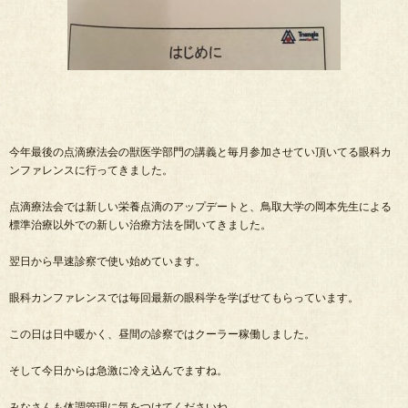
今年最後の点滴療法会の獣医学部門の講義と毎月参加させてい頂いてる眼科カ
ンファレンスに行ってきました。
点滴療法会では新しい栄養点滴のアップデートと、鳥取大学の岡本先生による
標準治療以外での新しい治療方法を聞いてきました。
翌日から早速診察で使い始めています。
眼科カンファレンスでは毎回最新の眼科学を学ばせてもらっています。
この日は日中暖かく、昼間の診察ではクーラー稼働しました。
そして今日からは急激に冷え込んでますね。
みなさんも体調管理に気をつけてくださいね。