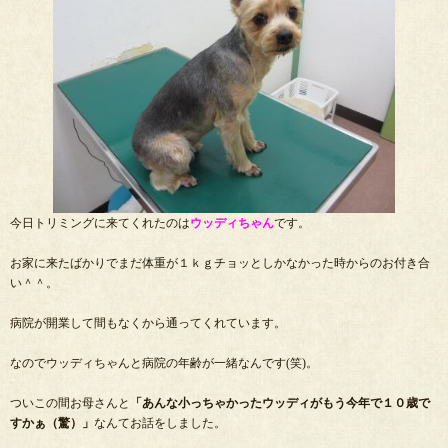
今日トリミングに来てくれたのは
ウッディちゃん
です。
お家に来たばかりでまだ体重が１ｋｇチョッとしかなかった時からのお付き合
い＾＾。
病院が開業して間もなくから通ってくれています。
なのでウッディちゃんと病院の年齢が一緒なんです(笑)。
ついこの間お母さんと
「あんな小っちゃかったウッディがもう今年で１０歳で
すかぁ（驚）」
なんてお話をしました。