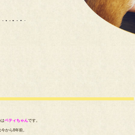
のは
ベティちゃん
です。
今から8年前。