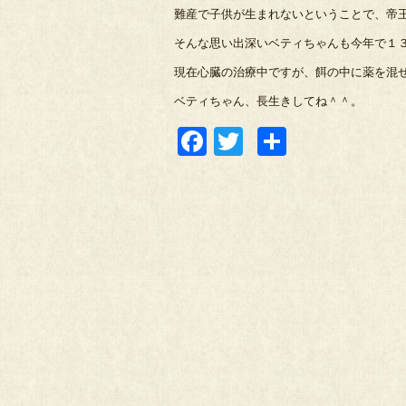
難産で子供が生まれないということで、帝
そんな思い出深いベティちゃんも今年で１
現在心臓の治療中ですが、餌の中に薬を混ぜ
ベティちゃん、長生きしてね＾＾。
Facebook
Twitter
共
有