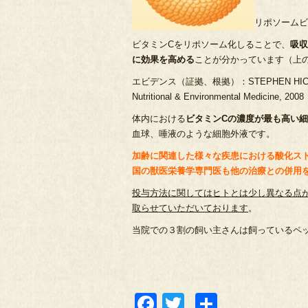
リポソームビ
ビタミンCをリポソーム化しることで、
吸収
に効果を高める
ことが分かっています（上
エビデンス（証拠、根拠）：STEPHEN HICKEY, H
Nutritional & Environmental Medicine, 2008
体内における
ビタミンCの濃度が最も高い
血球、唾液のような細胞外液です。
加齢に関連した様々な疾患における酸化ス
国の獣医栄養学専門医も他の治療との併用
投与方法に関してはヒトとは少し異なる点
取らせていただいております
。
当院での３割の飼い主さんは飼っているペ
Facebook
Twitter
共