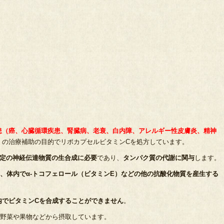
患（癌、心臓循環疾患、腎臓病、老衰、白内障、アレルギー性皮膚炎、精神
）
の治療補助の目的でリポカプセルビタミンCを処方しています。
特定の神経伝達物質の生合成に必要
であり、
タンパク質の代謝に関与
します。
、体内でα-トコフェロール（ビタミンE）などの他の抗酸化物質を産生する
内でビタミンCを合成することができません
。
野菜や果物などから摂取しています。