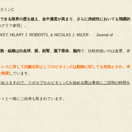
タミンC
できる限界の壁を超え、血中濃度が高まり、さらに持続性においても飛躍的
のグラフ参照）。
ILARY J. ROBERTS, & NICOLAS J. MILER Journal of
細胞・組織は白血球、眼、副腎、脳下垂体、脳内
で、比較的低いのは血漿、赤
トレスに対して抗酸化剤としてのビタミンCは動物に対しても有効とされ、米
を推奨
しています。
がありますので、リポカプセルビタミンCを始める際は事前にご説明の時間を
ットと一緒にご自身も飲まれています。