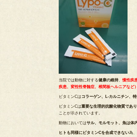
当院では動物に対する
健康の維持
、
慢性疾
疾患、変性性脊髄症、椎間板ヘルニアなど
ビタミンCは
コラーゲン、L-カルニチン、
ビタミンCは
重要な生理的抗酸化物質であり
ことが示されています。
動物においては
サル、モルモット、魚は体
ヒトも同様にビタミンCを合成できない
為、