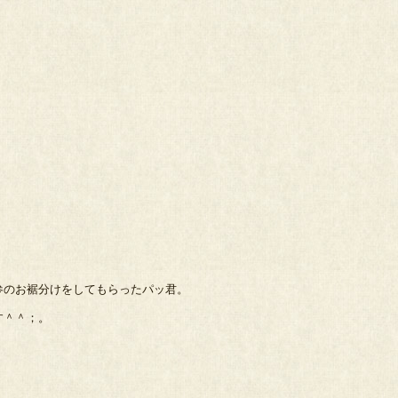
参のお裾分けをしてもらったパッ君。
す＾＾；。