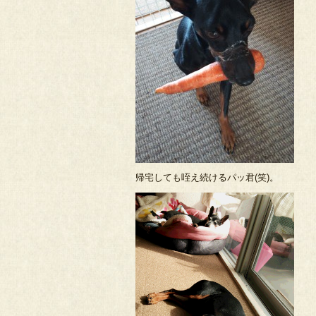
帰宅しても咥え続けるパッ君(笑)。