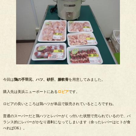
今回は
鶏の手羽元、ハツ、砂肝、膝軟骨
を用意してみました。
購入先は美浜ニューポートにある
ロピア
です。
ロピアの良いところは鶏ハツが単品で販売されているところですね。
普通のスーパーだと鶏ハツとレバーがくっ付いた状態で売られているので、バ
ランス的にレバーがかなり過剰になってしまいます（余ったレバーはヒトが食
べればOK）。