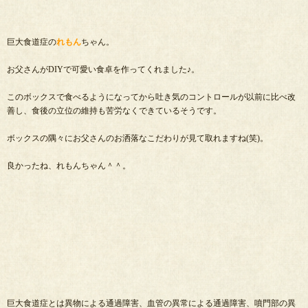
巨大食道症の
れもん
ちゃん。
お父さんがDIYで可愛い食卓を作ってくれました♪。
このボックスで食べるようになってから吐き気のコントロールが以前に比べ改
善し、食後の立位の維持も苦労なくできているそうです。
ボックスの隅々にお父さんのお洒落なこだわりが見て取れますね(笑)。
良かったね、れもんちゃん＾＾。
巨大食道症とは異物による通過障害、血管の異常による通過障害、噴門部の異