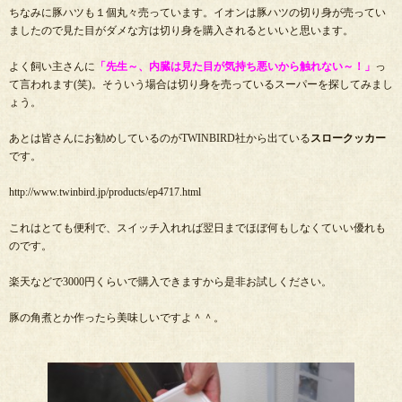
ちなみに豚ハツも１個丸々売っています。イオンは豚ハツの切り身が売ってい
ましたので見た目がダメな方は切り身を購入されるといいと思います。
よく飼い主さんに
「先生～、内臓は見た目が気持ち悪いから触れない～！」
っ
て言われます(笑)。そういう場合は切り身を売っているスーパーを探してみまし
ょう。
あとは皆さんにお勧めしているのがTWINBIRD社から出ている
スロークッカー
です。
http://www.twinbird.jp/products/ep4717.html
これはとても便利で、スイッチ入れれば翌日までほぼ何もしなくていい優れも
のです。
楽天などで3000円くらいで購入できますから是非お試しください。
豚の角煮とか作ったら美味しいですよ＾＾。