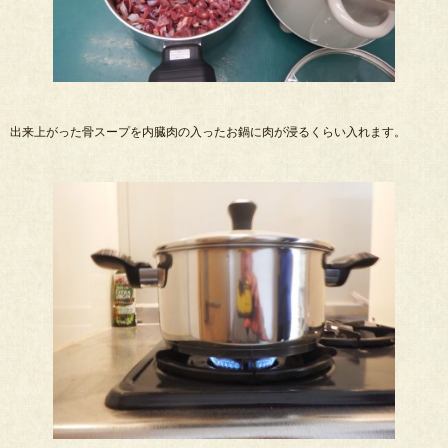
出来上がった骨スープを内臓肉の入ったお鍋に肉が浸るくらい入れます。