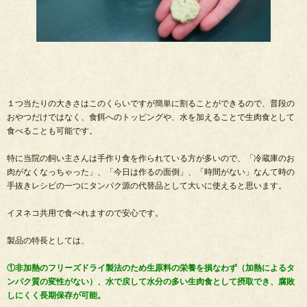
１つ当たりの大きさはこのくらいですが簡単に割ることができるので、普段の
おやつだけではなく、食餌へのトッピングや、水を加えることで生肉食として
食べることも可能です。
特に当院の飼い主さんは手作り食を作られている方が多いので、「冷蔵庫のお
肉がなくなっちゃった」、「今日は作るの面倒」、「時間がない」なんて時の
手抜きレシピの一つにタンパク源の代替品として大いに使えると思います。
イヌネコ共用で食べれますので安心です。
製品の特長としては、
①非加熱のフリーズドライ製法のため生原料の栄養を損なわず（加熱によるタ
ンパク質の変性がない）、水で戻して水分の多い生肉食として摂取でき、腐敗
しにくく長期保存が可能。