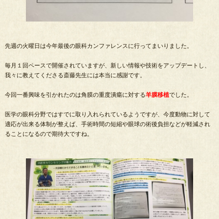
先週の火曜日は今年最後の眼科カンファレンスに行ってまいりました。
毎月１回ペースで開催されていますが、新しい情報や技術をアップデートし、
我々に教えてくださる斎藤先生には本当に感謝です。
今回一番興味を引かれたのは角膜の重度潰瘍に対する
羊膜移植
でした。
医学の眼科分野ではすでに取り入れられているようですが、今度動物に対して
適応が出来る体制が整えば、手術時間の短縮や眼球の術後負担などが軽減され
ることになるので期待大ですね。