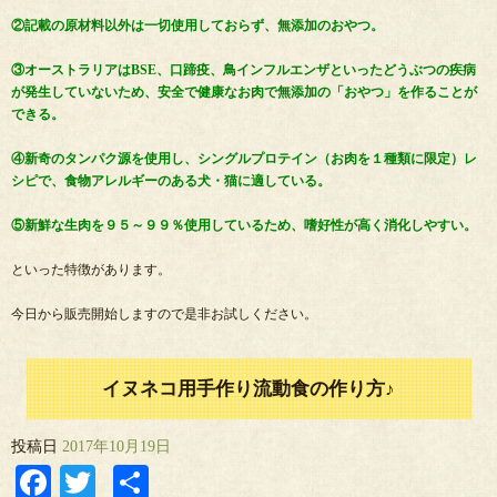
②記載の原材料以外は一切使用しておらず、無添加のおやつ。
③オーストラリアはBSE、口蹄疫、鳥インフルエンザといったどうぶつの疾病
が発生していないため、安全で健康なお肉で無添加の「おやつ」を作ることが
できる。
④新奇のタンパク源を使用し、シングルプロテイン（お肉を１種類に限定）レ
シピで、食物アレルギーのある犬・猫に適している。
⑤新鮮な生肉を９５～９９％使用しているため、嗜好性が高く消化しやすい。
といった特徴があります。
今日から販売開始しますので是非お試しください。
イヌネコ用手作り流動食の作り方♪
投稿日
2017年10月19日
Facebook
Twitter
共