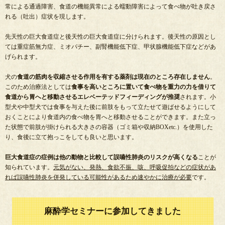
常による通過障害、食道の機能異常による蠕動障害によって食べ物が吐き戻さ
れる（吐出）症状を現します。
先天性の巨大食道症と後天性の巨大食道症に分けられます。後天性の原因とし
ては重症筋無力症、ミオパチー、副腎機能低下症、甲状腺機能低下症などがあ
げられます。
犬の
食道の筋肉を収縮させる作用を有する薬剤は現在のところ存在しません
。
このため治療法としては
食事を高いところに置いて食べ物を重力の力を借りて
食道から胃へと移動させるエレベーテッドフィーディングが推奨
されます。小
型犬や中型犬では食事を与えた後に前肢をもって立たせて遊ばせるようにして
おくことにより食道内の食べ物を胃へと移動させることができます。また立っ
た状態で前肢が掛けられる大きさの容器（ゴミ箱や収納BOXetc.）を使用した
り、食後に立て抱っこをしても良いと思います。
巨大食道症の症例は他の動物と比較して誤嚥性肺炎のリスクが高くなる
ことが
知られています。
元気がない、発熱、食欲不振、咳、呼吸促拍などの症状があ
れば誤嚥性肺炎を併発している可能性があるため速やかに治療が必要
です。
麻酔学セミナーに参加してきました