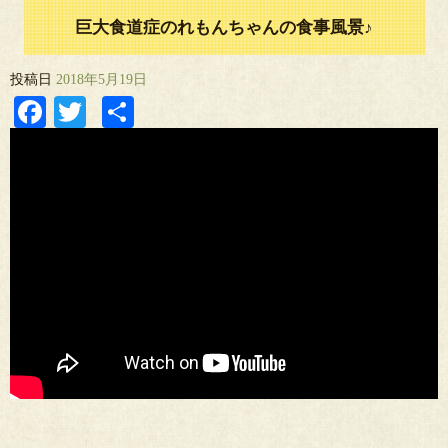
巨大食道症のれもんちゃんの食事風景♪
投稿日
2018年5月19日
Facebook
Twitter
共
有