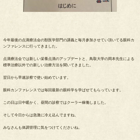
今年最後の点滴療法会の獣医学部門の講義と毎月参加させてい頂いてる眼科カ
ンファレンスに行ってきました。
点滴療法会では新しい栄養点滴のアップデートと、鳥取大学の岡本先生による
標準治療以外での新しい治療方法を聞いてきました。
翌日から早速診察で使い始めています。
眼科カンファレンスでは毎回最新の眼科学を学ばせてもらっています。
この日は日中暖かく、昼間の診察ではクーラー稼働しました。
そして今日からは急激に冷え込んでますね。
みなさんも体調管理に気をつけてくださいね。