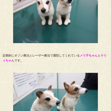
定期的にオゾン療法とレーザー療法で通院してくれている
メリ子ちゃん
と
ケリ
ィちゃ
んです。